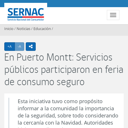
Contenido principal
SERNAC
Toggle 
Inicio
/
Noticias
/
Educación
/
Agrandar texto
Achicar texto
+A
-A
icono compartir
En Puerto Montt: Servicios
públicos participaron en feria
de consumo seguro
Esta iniciativa tuvo como propósito
informar a la comunidad la importancia
de la seguridad, sobre todo considerando
la cercanía con la Navidad. Autoridades