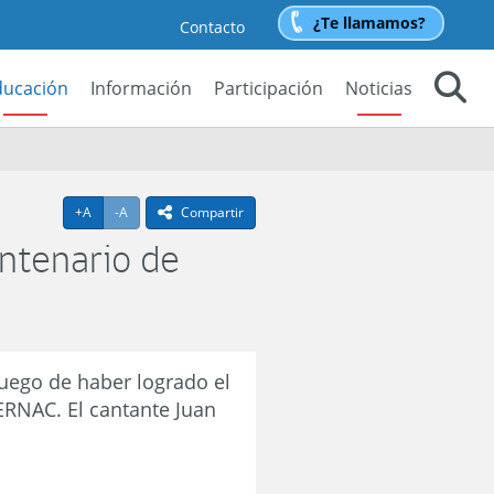
¿Te llamamos?
Contacto
ducación
Información
Participación
Noticias
Buscar
Agrandar texto
Achicar texto
+A
-A
Compartir
icono compartir
entenario de
luego de haber logrado el
SERNAC. El cantante Juan