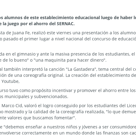
os alumnos de este establecimiento educacional luego de haber lo
 la juego por el ahorro del SERNAC.
ista de Juana Fe, realizó este viernes una presentación a los alumno
o pasado el primer lugar a nivel nacional del concurso de educació
da en el gimnasio y ante la masiva presencia de los estudiantes, e
e de lo bueno" o "una maquinita para hacer dinero".
onal también interpretó la canción "La Gastadera", tema central del
ción de una coreografía original. La creación del establecimiento d
l Youtube,
rso tuvo como propósito incentivar y promover el ahorro entre los
os municipales y subvencionados.
 Marco Cid, valoró el logro conseguido por los estudiantes del Lic
 mostrado y la calidad de la coreografía realizada, "lo que demues
ente valores que buscamos fomentar".
que "debemos enseñar a nuestros niños y jóvenes a ser consumidor
nvolverse correctamente en un mundo donde las finanzas son cad