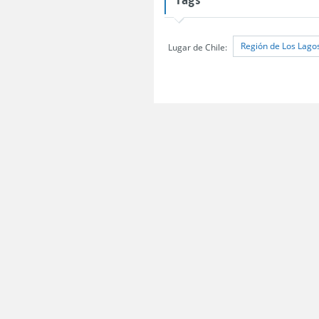
Región de Los Lago
Lugar de Chile:
Servicio Nacional del Consumidor (SERNAC) / Oficinas Centrales: Teatinos 50,
Atención Público RM: Agustinas 1336, 1° piso, Santiago /
Ver Oficinas regiona