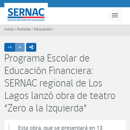
Contenido principal
SERNAC
Toggle 
Inicio
/
Noticias
/
Educación
/
Agrandar texto
Achicar texto
+A
-A
icono compartir
Programa Escolar de
Educación Financiera:
SERNAC regional de Los
Lagos lanzó obra de teatro
“Zero a la Izquierda”
Esta obra, que se presentará en 13