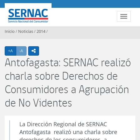
Contenido principal
SERNAC
Toggle 
Inicio
/
Noticias
/
2014
/
Agrandar texto
Achicar texto
+A
-A
icono compartir
Antofagasta: SERNAC realizó
charla sobre Derechos de
Consumidores a Agrupación
de No Videntes
La Dirección Regional de SERNAC
Antofagasta realizó una charla sobre
derechos de los consumidores a