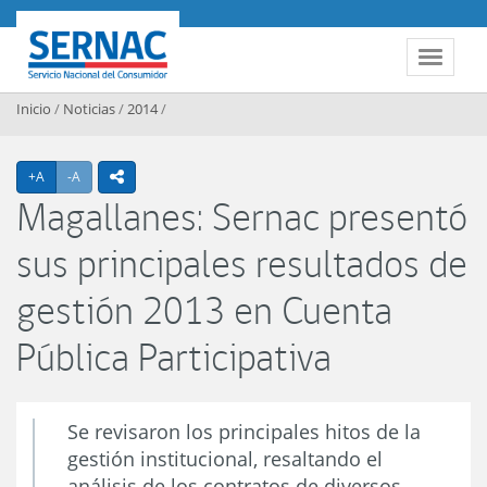
Contenido principal
SERNAC
Toggle 
Inicio
/
Noticias
/
2014
/
Agrandar texto
Achicar texto
+A
-A
icono compartir
Magallanes: Sernac presentó
sus principales resultados de
gestión 2013 en Cuenta
Pública Participativa
Se revisaron los principales hitos de la
gestión institucional, resaltando el
análisis de los contratos de diversos