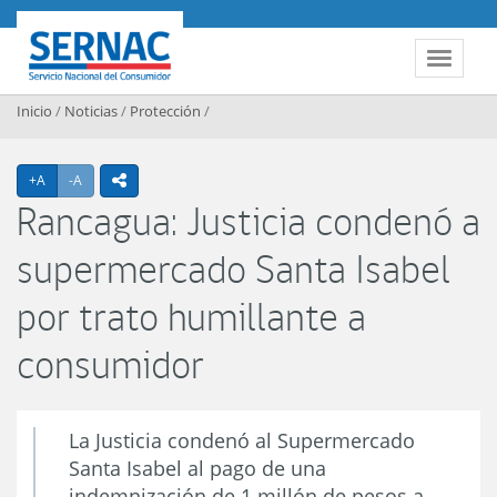
Contenido principal
SERNAC
Toggle 
Inicio
/
Noticias
/
Protección
/
Agrandar texto
Achicar texto
+A
-A
icono compartir
Rancagua: Justicia condenó a
supermercado Santa Isabel
por trato humillante a
consumidor
La Justicia condenó al Supermercado
Santa Isabel al pago de una
indemnización de 1 millón de pesos a