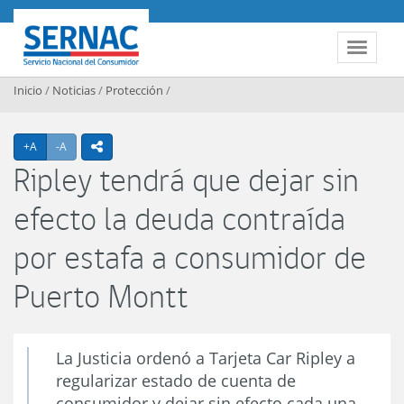
Contenido principal
SERNAC
Toggle 
Inicio
/
Noticias
/
Protección
/
Agrandar texto
Achicar texto
+A
-A
icono compartir
Ripley tendrá que dejar sin
efecto la deuda contraída
por estafa a consumidor de
Puerto Montt
La Justicia ordenó a Tarjeta Car Ripley a
regularizar estado de cuenta de
consumidor y dejar sin efecto cada una