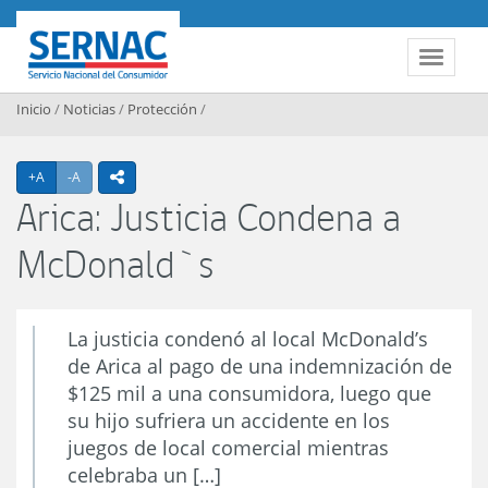
Contenido principal
SERNAC
Toggle 
Inicio
/
Noticias
/
Protección
/
Agrandar texto
Achicar texto
+A
-A
icono compartir
Arica: Justicia Condena a
McDonald`s
La justicia condenó al local McDonald’s
de Arica al pago de una indemnización de
$125 mil a una consumidora, luego que
su hijo sufriera un accidente en los
juegos de local comercial mientras
celebraba un […]