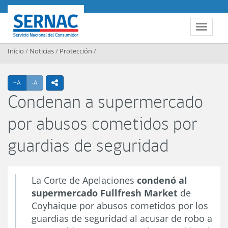
Contenido principal
SERNAC
Toggle 
Inicio
/
Noticias
/
Protección
/
Agrandar texto
Achicar texto
+A
-A
icono compartir
Condenan a supermercado
por abusos cometidos por
guardias de seguridad
La Corte de Apelaciones
condenó al
supermercado Fullfresh Market
de
Coyhaique por abusos cometidos por los
guardias de seguridad al acusar de robo a