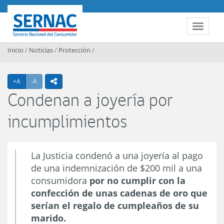
Contenido principal
SERNAC
Toggle 
Inicio
/
Noticias
/
Protección
/
Agrandar texto
Achicar texto
+A
-A
icono compartir
Condenan a joyería por
incumplimientos
La Justicia condenó a una joyería al pago
de una indemnización de $200 mil a una
consumidora
por no cumplir con la
confección de unas cadenas de oro que
serían el regalo de cumpleaños de su
marido.