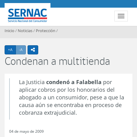
Contenido principal
SERNAC
Toggle 
Inicio
/
Noticias
/
Protección
/
Agrandar texto
Achicar texto
+A
-A
icono compartir
Condenan a multitienda
La Justicia
condenó a Falabella
por
aplicar cobros por los honorarios del
abogado a un consumidor, pese a que la
causa aún se encontraba en proceso de
cobranza extrajudicial.
04 de mayo de 2009