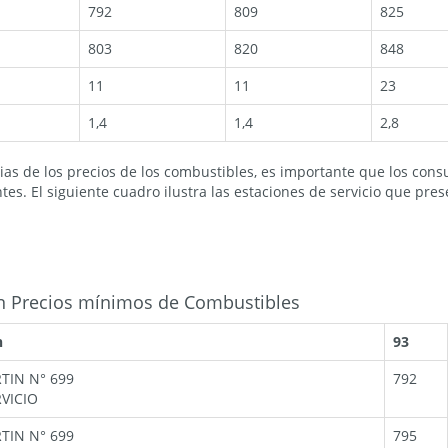
792
809
825
803
820
848
11
11
23
1,4
1,4
2,8
as de los precios de los combustibles, es importante que los cons
es. El siguiente cuadro ilustra las estaciones de servicio que pre
on Precios mínimos de Combustibles
n
93
TIN N° 699
792
VICIO
TIN N° 699
795