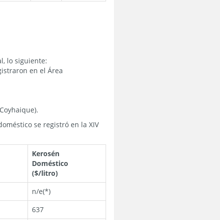
, lo siguiente:
gistraron en el Área
(Coyhaique).
doméstico se registró en la XIV
Kerosén
Doméstico
($/litro)
n/e(*)
637