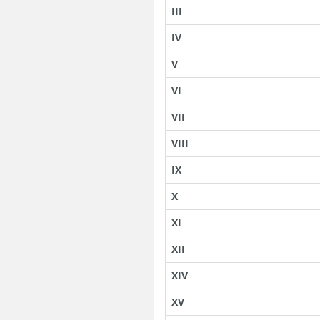
III
IV
V
VI
VII
VIII
IX
X
XI
XII
XIV
XV