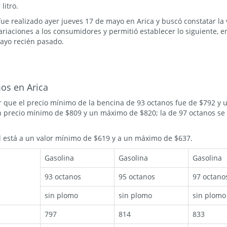
litro.
fue realizado ayer jueves 17 de mayo en Arica y buscó constatar la
riaciones a los consumidores y permitió establecer lo siguiente, e
mayo recién pasado.
os en Arica
r que el precio mínimo de la bencina de 93 octanos fue de $792 y 
n precio mínimo de $809 y un máximo de $820; la de 97 octanos s
el está a un valor mínimo de $619 y a un máximo de $637.
Gasolina
Gasolina
Gasolina
93 octanos
95 octanos
97 octano
sin plomo
sin plomo
sin plomo
797
814
833