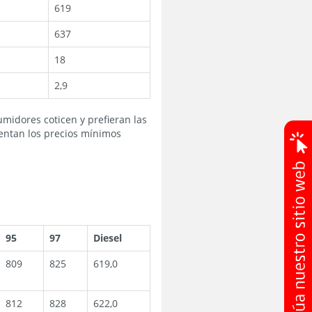
619
637
18
2,9
umidores coticen y prefieran las
sentan los precios mínimos
95
97
Diesel
809
825
619,0
812
828
622,0