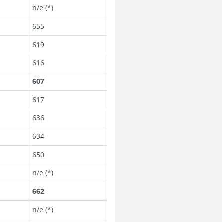
n/e (*)
655
619
616
607
617
636
634
650
n/e (*)
662
n/e (*)