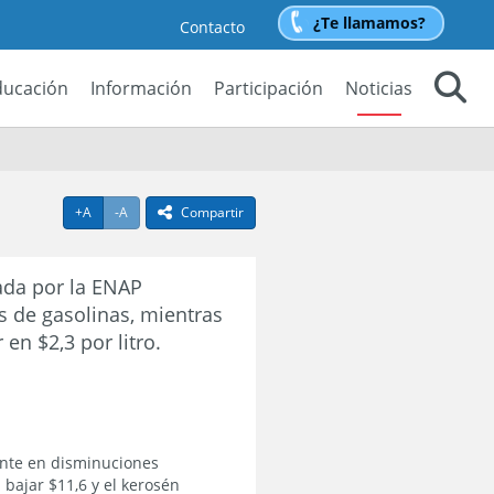
¿Te llamamos?
Contacto
ducación
Información
Participación
Noticias
Buscar
Agrandar texto
Achicar texto
+A
-A
Compartir
icono compartir
ada por la ENAP
os de gasolinas, mientras
en $2,3 por litro.
ente en disminuciones
 bajar $11,6 y el kerosén