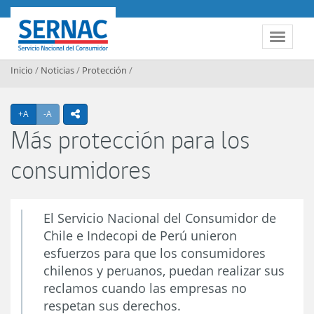
Contenido principal
SERNAC
Toggle 
Inicio
/
Noticias
/
Protección
/
Agrandar texto
Achicar texto
+A
-A
icono compartir
Más protección para los
consumidores
El Servicio Nacional del Consumidor de
Chile e Indecopi de Perú unieron
esfuerzos para que los consumidores
chilenos y peruanos, puedan realizar sus
reclamos cuando las empresas no
respetan sus derechos.