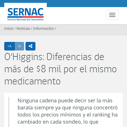
Contenido principal
SERNAC
Toggle 
Inicio
/
Noticias
/
Información
/
Agrandar texto
Achicar texto
+A
-A
icono compartir
O’Higgins: Diferencias de
más de $8 mil por el mismo
medicamento
Ninguna cadena puede decir ser la más
barata siempre ya que ninguna concentró
todos los precios mínimos y el ranking ha
cambiado en cada sondeo, lo que