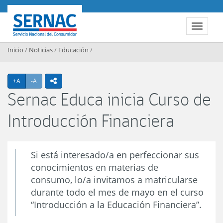
Contenido principal
SERNAC
Toggle 
Inicio
/
Noticias
/
Educación
/
Agrandar texto
Achicar texto
+A
-A
icono compartir
Sernac Educa inicia Curso de
Introducción Financiera
Si está interesado/a en perfeccionar sus
conocimientos en materias de
consumo, lo/a invitamos a matricularse
durante todo el mes de mayo en el curso
“Introducción a la Educación Financiera”.