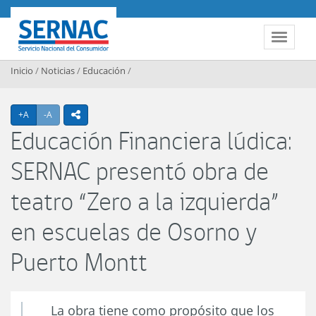
Contenido principal
SERNAC
Toggle 
Inicio
/
Noticias
/
Educación
/
Agrandar texto
Achicar texto
+A
-A
icono compartir
Educación Financiera lúdica:
SERNAC presentó obra de
teatro “Zero a la izquierda”
en escuelas de Osorno y
Puerto Montt
La obra tiene como propósito que los