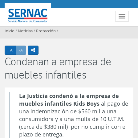
Contenido principal
SERNAC
Toggle 
Inicio
/
Noticias
/
Protección
/
Agrandar texto
Achicar texto
+A
-A
icono compartir
Condenan a empresa de
muebles infantiles
La Justicia condenó a la empresa de
muebles infantiles Kids Boys
al pago de
una indemnización de $560 mil a una
consumidora y a una multa de 10 U.T.M.
(cerca de $380 mil) por no cumplir con el
plazo de entrega.