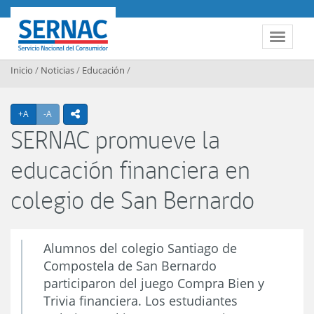
Contenido principal
SERNAC
Toggle 
Inicio
/
Noticias
/
Educación
/
Agrandar texto
Achicar texto
+A
-A
icono compartir
SERNAC promueve la
educación financiera en
colegio de San Bernardo
Alumnos del colegio Santiago de
Compostela de San Bernardo
participaron del juego Compra Bien y
Trivia financiera. Los estudiantes