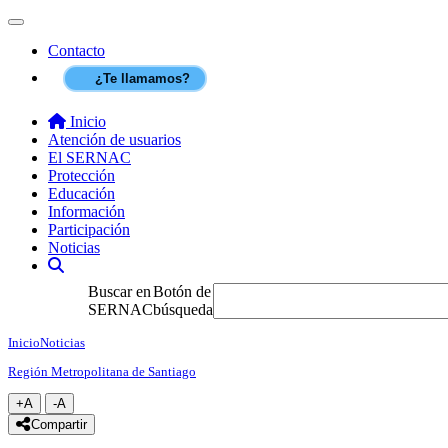
Contenido principal
SERNAC
Toggle navigation
Contacto
¿Te llamamos?
Inicio
Atención de usuarios
El SERNAC
Protección
Educación
Información
Participación
Noticias
Buscar
Buscar en
Botón de
SERNAC
búsqueda
Inicio
Noticias
Región Metropolitana de Santiago
+A
-A
Agrandar texto
Achicar texto
icono compartir
Compartir