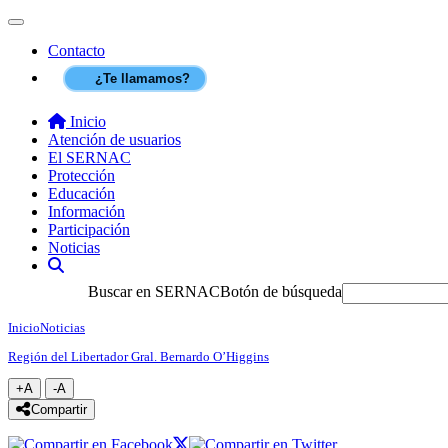
Contenido principal
SERNAC
Toggle navigation
Contacto
¿Te llamamos?
Inicio
Atención de usuarios
El SERNAC
Protección
Educación
Información
Participación
Noticias
Buscar
Buscar en SERNAC
Botón de búsqueda
Inicio
Noticias
Región del Libertador Gral. Bernardo O’Higgins
+A
-A
Agrandar texto
Achicar texto
icono compartir
Compartir