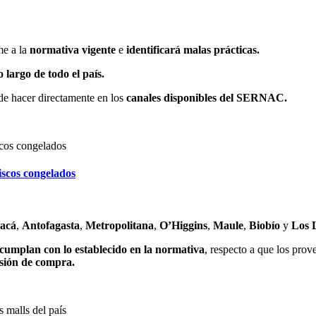
me a la
normativa vigente
e
identificará malas prácticas.
 largo de todo el país.
ede hacer directamente en los
canales disponibles del SERNAC.
iscos congelados
pacá
,
Antofagasta
,
Metropolitana
,
O’Higgins
,
Maule
,
Biobío
y
Los 
 cumplan con lo establecido en la normativa
, respecto a que los pro
isión de compra.