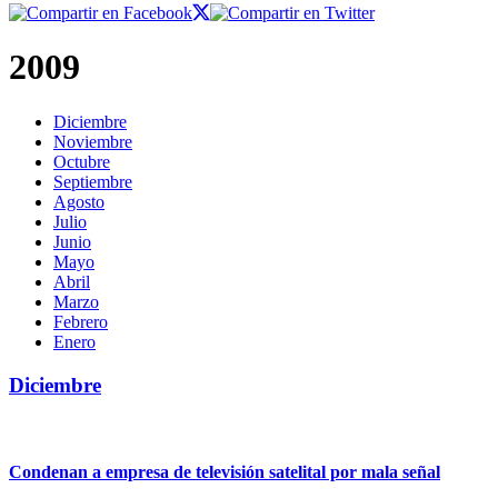
2009
Diciembre
Noviembre
Octubre
Septiembre
Agosto
Julio
Junio
Mayo
Abril
Marzo
Febrero
Enero
Diciembre
Condenan a empresa de televisión satelital por mala señal