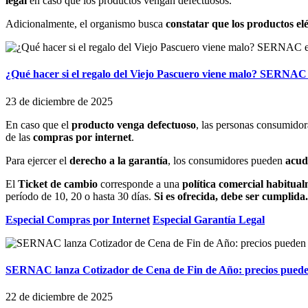
legal
en caso que los productos vengan defectuosos.
Adicionalmente, el organismo busca
constatar que los productos el
¿Qué hacer si el regalo del Viejo Pascuero viene malo? SERNAC e
23 de diciembre de 2025
En caso que el
producto venga defectuoso
, las personas consumido
de las
compras por internet
.
Para ejercer el
derecho a la garantía
, los consumidores pueden
acud
El
Ticket de cambio
corresponde a una
política comercial habitual
período de 10, 20 o hasta 30 días.
Si es ofrecida, debe ser cumplida.
Especial Compras por Internet
Especial Garantía Legal
SERNAC lanza Cotizador de Cena de Fin de Año: precios pued
22 de diciembre de 2025