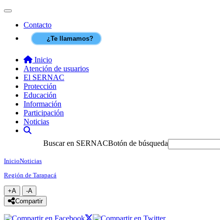
Contenido principal
SERNAC
Toggle navigation
Contacto
¿Te llamamos?
Inicio
Atención de usuarios
El SERNAC
Protección
Educación
Información
Participación
Noticias
Buscar
Buscar en SERNAC
Botón de búsqueda
Inicio
Noticias
Región de Tarapacá
+A
-A
Agrandar texto
Achicar texto
icono compartir
Compartir