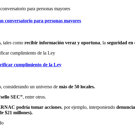
n conversatorio para personas mayores
s
, tales como
recibir información veraz y oportuna
, la
seguridad en
erificar cumplimiento de la Ley
io, considerando un universo de
más de 50 locales.
“sello SEC”
, entre otros.
ERNAC podría tomar acciones
, por ejemplo, interponiendo
denuncias
e $21 millones).