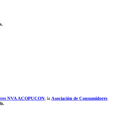
s.
idores NVA ACOPUCON
, la
Asociación de Consumidores
eb.