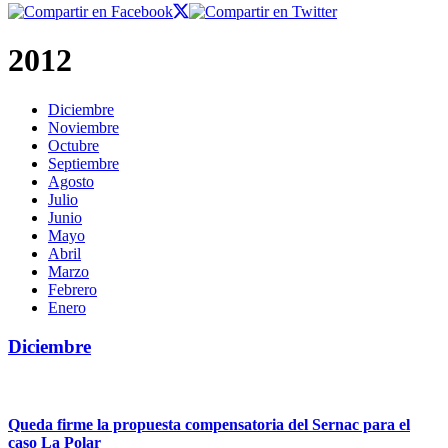
2012
Diciembre
Noviembre
Octubre
Septiembre
Agosto
Julio
Junio
Mayo
Abril
Marzo
Febrero
Enero
Diciembre
Queda firme la propuesta compensatoria del Sernac para el
caso La Polar