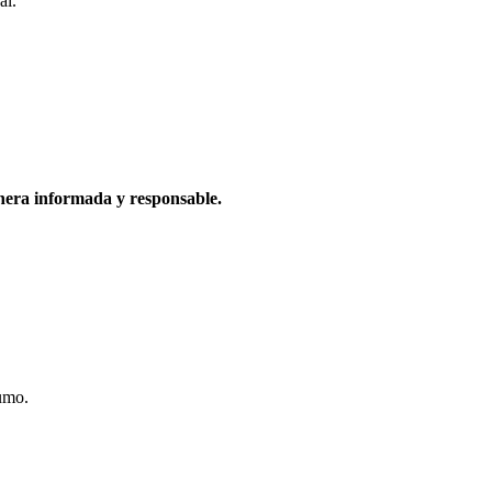
al.
nera informada y responsable.
umo.