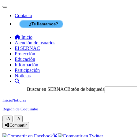
Contenido principal
SERNAC
Toggle navigation
Contacto
¿Te llamamos?
Inicio
Atención de usuarios
El SERNAC
Protección
Educación
Información
Participación
Noticias
Buscar
Buscar en SERNAC
Botón de búsqueda
Inicio
Noticias
Región de Coquimbo
+A
-A
Agrandar texto
Achicar texto
icono compartir
Compartir