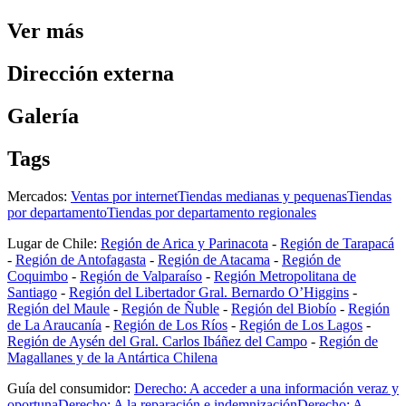
Ver más
Dirección externa
Galería
Tags
Mercados:
Ventas por internet
Tiendas medianas y pequenas
Tiendas
por departamento
Tiendas por departamento regionales
Lugar de Chile:
Región de Arica y Parinacota
-
Región de Tarapacá
-
Región de Antofagasta
-
Región de Atacama
-
Región de
Coquimbo
-
Región de Valparaíso
-
Región Metropolitana de
Santiago
-
Región del Libertador Gral. Bernardo O’Higgins
-
Región del Maule
-
Región de Ñuble
-
Región del Biobío
-
Región
de La Araucanía
-
Región de Los Ríos
-
Región de Los Lagos
-
Región de Aysén del Gral. Carlos Ibáñez del Campo
-
Región de
Magallanes y de la Antártica Chilena
Guía del consumidor:
Derecho: A acceder a una información veraz y
oportuna
Derecho: A la reparación e indemnización
Derecho: A