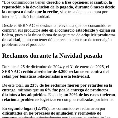
"Los consumidores tienen
derecho a tres opciones
: el
cambio, la
reparación o la devolución de lo pagado, durante 6 meses desde
la compra o desde que lo recibe
, si se trata de una compra por
internet", indicó la autoridad.
Desde el SERNAC se destaca la relevancia que los consumidores
compren sus productos
sólo en el comercio establecido y exijan su
boleta
, pues es la única forma de asegurarse de
adquirir productos
de calidad
, junto con tener dónde reclamar en caso de tener algún
problema con el producto.
Reclamos durante la Navidad pasada
Durante el 25 de diciembre de 2024 y el 31 de enero de 2025,
el
SERNAC recibió alrededor de 4.200 reclamos en contra del
retail por temáticas relacionadas a esta festividad.
De este total, un
23% de los reclamos fueron por retardos en la
entrega
, mientras que un
6% fue por la entrega de productos
distintos a los adquiridos
. Es decir,
un 29% de los casos tuvieron
relación a problemas logísticos
en compras realizadas por internet.
En
segundo lugar (12,4%),
los consumidores reclamaron por
dificultades en los procesos de anulación y reembolso de
compras
motivadas principalmente por demoras excesivas en los