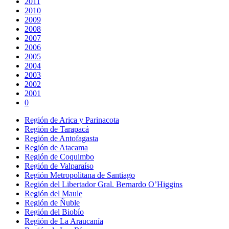
2011
2010
2009
2008
2007
2006
2005
2004
2003
2002
2001
0
Región de Arica y Parinacota
Región de Tarapacá
Región de Antofagasta
Región de Atacama
Región de Coquimbo
Región de Valparaíso
Región Metropolitana de Santiago
Región del Libertador Gral. Bernardo O’Higgins
Región del Maule
Región de Ñuble
Región del Biobío
Región de La Araucanía