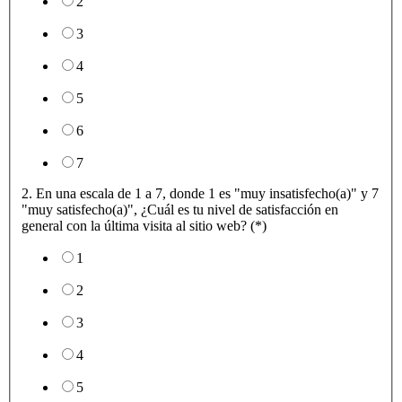
2
3
4
5
6
7
2. En una escala de 1 a 7, donde 1 es "muy insatisfecho(a)" y 7
"muy satisfecho(a)", ¿Cuál es tu nivel de satisfacción en
general con la última visita al sitio web? (*)
1
2
3
4
5