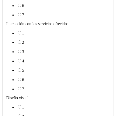
6
7
Interacción con los servicios ofrecidos
1
2
3
4
5
6
7
Diseño visual
1