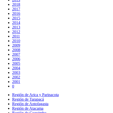
2018
2017
2016
2015
2014
2013
2012
2011
2010
2009
2008
2007
2006
2005
2004
2003
2002
2001
0
Región de Arica y Parinacota
Región de Tarapacá
Región de Antofagasta
Región de Atacama
Región de Coquimbo