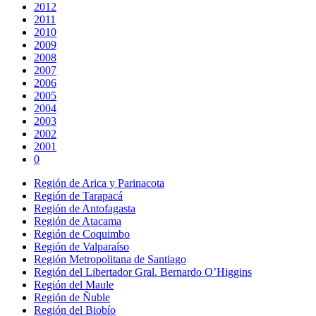
2012
2011
2010
2009
2008
2007
2006
2005
2004
2003
2002
2001
0
Región de Arica y Parinacota
Región de Tarapacá
Región de Antofagasta
Región de Atacama
Región de Coquimbo
Región de Valparaíso
Región Metropolitana de Santiago
Región del Libertador Gral. Bernardo O’Higgins
Región del Maule
Región de Ñuble
Región del Biobío