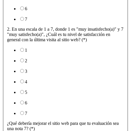
6
7
2. En una escala de 1 a 7, donde 1 es "muy insatisfecho(a)" y 7
"muy satisfecho(a)", ¿Cuál es tu nivel de satisfacción en
general con la última visita al sitio web? (*)
1
2
3
4
5
6
7
¿Qué debería mejorar el sitio web para que tu evaluación sea
una nota 7? (*)