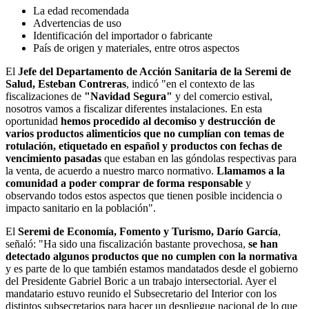
La edad recomendada
Advertencias de uso
Identificación del importador o fabricante
País de origen y materiales, entre otros aspectos
El
Jefe del Departamento de Acción Sanitaria de la Seremi de
Salud, Esteban Contreras
, indicó "en el contexto de las
fiscalizaciones de
"Navidad Segura"
y del comercio estival,
nosotros vamos a fiscalizar diferentes instalaciones. En esta
oportunidad
hemos procedido al decomiso y destrucción de
varios productos alimenticios que no cumplían con temas de
rotulación, etiquetado en español y productos con fechas de
vencimiento pasadas
que estaban en las góndolas respectivas para
la venta, de acuerdo a nuestro marco normativo.
Llamamos a la
comunidad a poder comprar de forma responsable
y
observando todos estos aspectos que tienen posible incidencia o
impacto sanitario en la población".
El
Seremi de Economía, Fomento y Turismo, Darío García
,
señaló: "Ha sido una fiscalización bastante provechosa,
se han
detectado algunos productos que no cumplen con la normativa
y es parte de lo que también estamos mandatados desde el gobierno
del Presidente Gabriel Boric a un trabajo intersectorial. Ayer el
mandatario estuvo reunido el Subsecretario del Interior con los
distintos subsecretarios para hacer un despliegue nacional de lo que