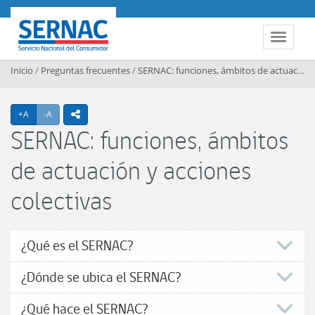
Contenido principal
SERNAC
Toggle 
Inicio
/
Preguntas frecuentes
/
SERNAC: funciones, ámbitos de actuación y acciones colectivas
Agrandar texto
Achicar texto
+A
-A
icono compartir
SERNAC: funciones, ámbitos
de actuación y acciones
colectivas
¿Qué es el SERNAC?
¿Dónde se ubica el SERNAC?
¿Qué hace el SERNAC?