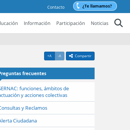
¿Te llamamos?
Contacto
ducación
Información
Participación
Noticias
Buscar
Agrandar texto
Achicar texto
+A
-A
Compartir
icono compartir
Preguntas frecuentes
SERNAC: funciones, ámbitos de
actuación y acciones colectivas
Consultas y Reclamos
Alerta Ciudadana