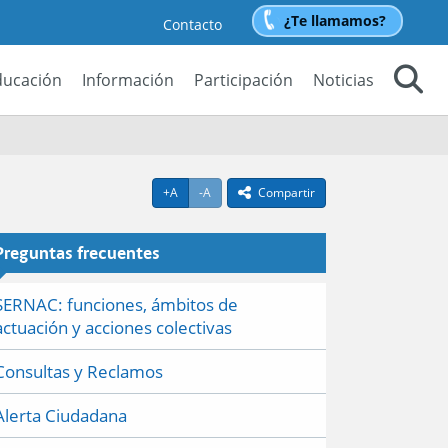
¿Te llamamos?
Contacto
ducación
Información
Participación
Noticias
Buscar
Agrandar texto
Achicar texto
+A
-A
Compartir
icono compartir
Preguntas frecuentes
SERNAC: funciones, ámbitos de
actuación y acciones colectivas
Consultas y Reclamos
Alerta Ciudadana