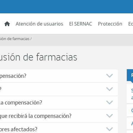
Atención de usuarios
El SERNAC
Protección
E
ión de farmacias
/
sión de farmacias
mpensación?
?
r la compensación?
que recibirá la compensación?
ores afectados?