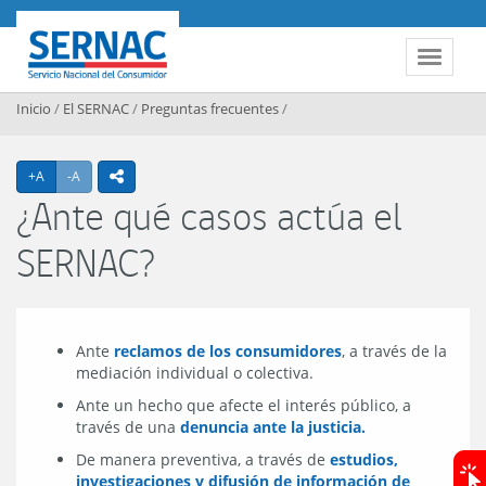
Contenido principal
SERNAC
Toggle 
Inicio
/
El SERNAC
/
Preguntas frecuentes
/
Agrandar texto
Achicar texto
+A
-A
icono compartir
¿Ante qué casos actúa el
SERNAC?
Ante
reclamos de los consumidores
, a través de la
mediación individual o colectiva.
Ante un hecho que afecte el interés público, a
través de una
denuncia ante la justicia.
De manera preventiva, a través de
estudios,
investigaciones y difusión de información de