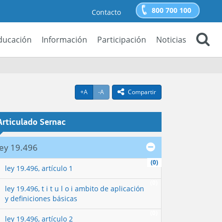
800 700 100
Contacto
ducación
Información
Participación
Noticias
Buscar
Agrandar texto
Achicar texto
icono compartir
+A
-A
Compartir
Articulado Sernac
ley 19.496
(0)
ley 19.496, artículo 1
(0)
ley 19.496, t i t u l o i ambito de aplicación
y definiciones básicas
(0)
ley 19.496, artículo 2