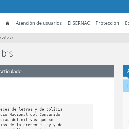
Atención de usuarios
El SERNAC
Protección
E
o 58 bis
/
 bis
Articulado
eces de letras y de policía

cio Nacional del Consumidor

cias definitivas que se

ias de la presente ley y de
