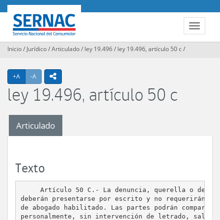
Contenido
principal
SERNAC
Toggle
navigat
Inicio
/
Jurídico
/
Articulado
/
ley 19.496
/
ley 19.496, artículo 50 c
/
Agrandar texto
Achicar texto
icono compartir
+A
-A
ley 19.496, artículo 50 c
Articulado
Texto
     Artículo 50 C.- La denuncia, querella o demand
deberán presentarse por escrito y no requerirán pat
de abogado habilitado. Las partes podrán comparecer
personalmente, sin intervención de letrado, salvo e