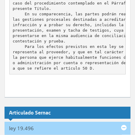
caso del procedimiento contemplado en el Párrafo 2º
presente Título.

     En su comparecencia, las partes podrán realiza
las gestiones procesales destinadas a acreditar la

infracción y a probar su derecho, incluidas la

presentación, examen y tacha de testigos, cuya list
presentarse en la misma audiencia de conciliación,

contestación y prueba.

     Para los efectos previstos en esta ley se pres
representa al proveedor, y que en tal carácter lo o
la persona que ejerce habitualmente funciones de di
o administración por cuenta o representación del pr
Articulado Sernac
ley 19.496