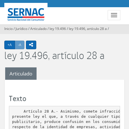
Contenido
principal
SERNAC
Toggle
navigat
Inicio
/
Jurídico
/
Articulado
/
ley 19.496
/
ley 19.496, artículo 28 a
/
Agrandar texto
Achicar texto
icono compartir
+A
-A
ley 19.496, artículo 28 a
Articulado
Texto
     Artículo 28 A.- Asimismo, comete infracción a 
presente ley el que, a través de cualquier tipo de 
publicitario, produce confusión en los consumidores
respecto de la identidad de empresas, actividades,
