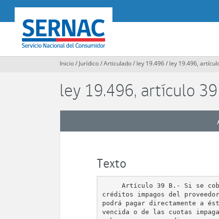
Contenido
principal
SERNAC
Inicio
/
Jurídico
/
Articulado
/
ley 19.496
/
ley 19.496, artícul
ley 19.496, artículo 39
Texto
     Artículo 39 B.- Si se cob
créditos impagos del proveedor
podrá pagar directamente a ést
vencida o de las cuotas impaga