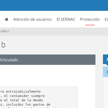
Atención de usuarios
El SERNAC
Protección
E
o 39 b
/
 b
Articulado
ra extrajudicialmente

, el consumidor siempre

e el total de la deuda

s, incluidos los gastos de
