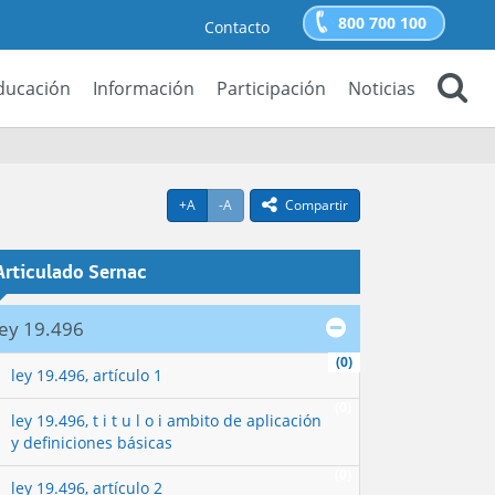
800 700 100
Contacto
ducación
Información
Participación
Noticias
Buscar
Agrandar texto
Achicar texto
icono compartir
+A
-A
Compartir
Articulado Sernac
ley 19.496
(0)
ley 19.496, artículo 1
(0)
ley 19.496, t i t u l o i ambito de aplicación
y definiciones básicas
(0)
ley 19.496, artículo 2