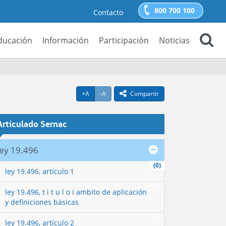
800 700 100
Contacto
ducación
Información
Participación
Noticias
Buscar
Agrandar texto
Achicar texto
icono compartir
+A
-A
Compartir
Articulado Sernac
ley 19.496
(0)
ley 19.496, artículo 1
(0)
ley 19.496, t i t u l o i ambito de aplicación
y definiciones básicas
(0)
ley 19.496, artículo 2