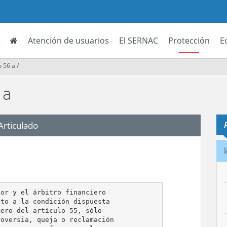
Atención de usuarios
El SERNAC
Protección
E
o 56 a
/
 a
Articulado
or y el árbitro financiero

to a la condición dispuesta

ero del artículo 55, sólo

oversia, queja o reclamación
