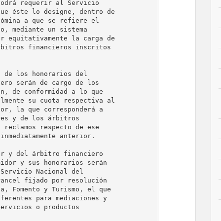
odrá requerir al Servicio

ue éste lo designe, dentro de

ómina a que se refiere el

o, mediante un sistema

r equitativamente la carga de

bitros financieros inscritos

 de los honorarios del

ero serán de cargo de los

n, de conformidad a lo que

lmente su cuota respectiva al

or, la que corresponderá a

es y de los árbitros

 reclamos respecto de ese

inmediatamente anterior.

r y del árbitro financiero

idor y sus honorarios serán

Servicio Nacional del

ancel fijado por resolución

a, Fomento y Turismo, el que

ferentes para mediaciones y

ervicios o productos
