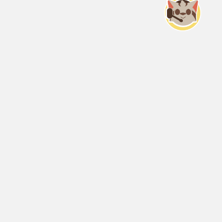
Servicio Nacional del Consumidor (SERNAC) / Oficinas Centrales: Teatinos
50, Santiago;
Atención Público RM: Agustinas 1336, 1° piso, Santiago /
Ver Oficinas regionales