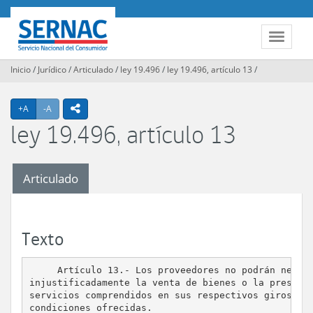
Contenido
principal
SERNAC
Toggle
navigat
Inicio
/
Jurídico
/
Articulado
/
ley 19.496
/
ley 19.496, artículo 13
/
Agrandar texto
Achicar texto
icono compartir
+A
-A
ley 19.496, artículo 13
Articulado
Texto
     Artículo 13.- Los proveedores no podrán negar

injustificadamente la venta de bienes o la prestaci
servicios comprendidos en sus respectivos giros en 