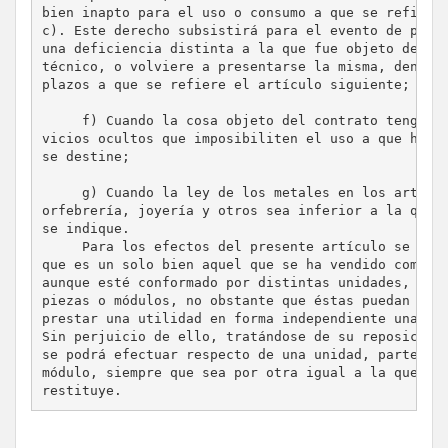
bien inapto para el uso o consumo a que se refiere 
c). Este derecho subsistirá para el evento de prese
una deficiencia distinta a la que fue objeto del se
técnico, o volviere a presentarse la misma, dentro 
plazos a que se refiere el artículo siguiente;

     f) Cuando la cosa objeto del contrato tenga de
vicios ocultos que imposibiliten el uso a que habit
se destine;

     g) Cuando la ley de los metales en los artícul
orfebrería, joyería y otros sea inferior a la que e
se indique.

     Para los efectos del presente artículo se cons
que es un solo bien aquel que se ha vendido como un
aunque esté conformado por distintas unidades, part
piezas o módulos, no obstante que éstas puedan o no
prestar una utilidad en forma independiente unas de
Sin perjuicio de ello, tratándose de su reposición,
se podrá efectuar respecto de una unidad, parte, pi
módulo, siempre que sea por otra igual a la que se
