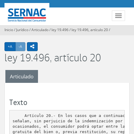
Contenido
principal
SERNAC
Toggle
navigat
Inicio
/
Jurídico
/
Articulado
/
ley 19.496
/
ley 19.496, artículo 20
/
Agrandar texto
Achicar texto
icono compartir
+A
-A
ley 19.496, artículo 20
Articulado
Texto
     Artículo 20.- En los casos que a continuación 
señalan, sin perjuicio de la indemnización por los 
ocasionados, el consumidor podrá optar entre la rep
gratuita del bien o, previa restitución, su reposic