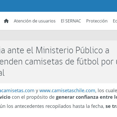
Atención de usuarios
El SERNAC
Protección
E
 ante el Ministerio Público a
enden camisetas de fútbol por u
al
acamisetas.com
y
www.camisetaschile.com
, los cual
rvicio
con el propósito de
generar confianza entre 
ún los antecedentes recopilados hasta la fecha,
se t