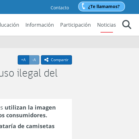
¿Te llamamos?
Contacto
ducación
Información
Participación
Noticias
Buscar
Agrandar texto
Achicar texto
+A
-A
Compartir
icono compartir
so ilegal del
es
utilizan la imagen
los consumidores.
rataría de camisetas