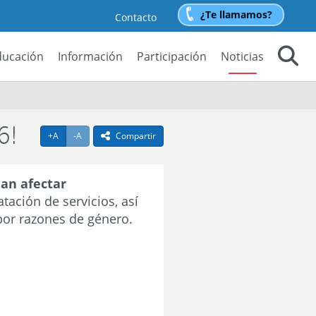
¿Te llamamos?
Contacto
ducación
Información
Participación
Noticias
Buscar
6!
Agrandar texto
Achicar texto
+A
-A
Compartir
icono compartir
an afectar
ación de servicios, así
por razones de género.