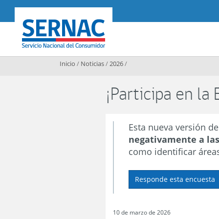
Contenido principal
SERNAC
Inicio
/
Noticias
/
2026
/
¡Participa en l
Esta nueva versión d
negativamente a la
como identificar área
Responde esta encuesta
10 de marzo de 2026