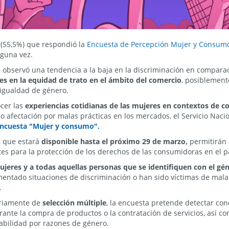
(55,5%) que respondió la
Encuesta de Percepción Mujer y Consum
lguna vez.
 se observó una tendencia a la baja en la discriminación en compar
es en la equidad de trato en el ámbito del comercio
, posiblement
 igualdad de género.
ocer las
experiencias cotidianas de las mujeres en contextos de 
o afectación por malas prácticas en los mercados, el Servicio Nac
encuesta "Mujer y consumo".
, que estará
disponible hasta el próximo 29 de marzo,
permitirán 
tes para la protección de los derechos de las consumidoras en el p
ujeres y a todas aquellas personas que se identifiquen con el g
entado situaciones de discriminación o han sido víctimas de malas
.
ariamente de
selección múltiple
, la encuesta pretende detectar co
ante la compra de productos o la contratación de servicios, así com
bilidad por razones de género.