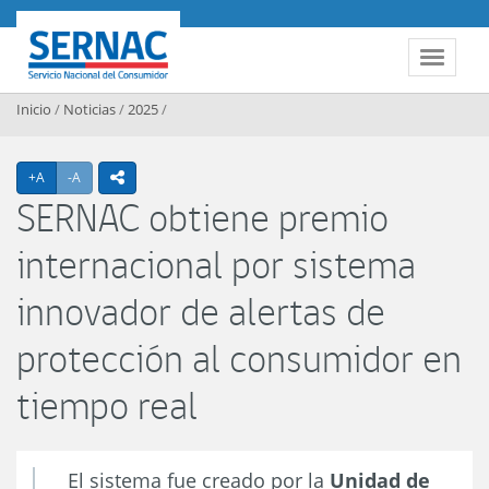
Contenido principal
SERNAC
Toggle 
Inicio
/
Noticias
/
2025
/
Agrandar texto
Achicar texto
+A
-A
icono compartir
SERNAC obtiene premio
internacional por sistema
innovador de alertas de
protección al consumidor en
tiempo real
El sistema fue creado por la
Unidad de