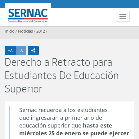
Contenido principal
SERNAC
Toggle 
Inicio
/
Noticias
/
2012
/
Agrandar texto
Achicar texto
+A
-A
icono compartir
Derecho a Retracto para
Estudiantes De Educación
Superior
Sernac recuerda a los estudiantes
que ingresarán a primer año de
educación superior que
hasta este
miércoles 25 de enero se puede ejercer