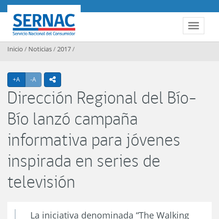
Contenido principal
SERNAC
Toggle 
Inicio
/
Noticias
/
2017
/
Agrandar texto
Achicar texto
+A
-A
icono compartir
Dirección Regional del Bío-
Bío lanzó campaña
informativa para jóvenes
inspirada en series de
televisión
La iniciativa denominada “The Walking