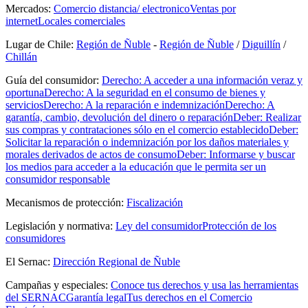
Mercados:
Comercio distancia/ electronico
Ventas por
internet
Locales comerciales
Lugar de Chile:
Región de Ñuble
-
Región de Ñuble
/
Diguillín
/
Chillán
Guía del consumidor:
Derecho: A acceder a una información veraz y
oportuna
Derecho: A la seguridad en el consumo de bienes y
servicios
Derecho: A la reparación e indemnización
Derecho: A
garantía, cambio, devolución del dinero o reparación
Deber: Realizar
sus compras y contrataciones sólo en el comercio establecido
Deber:
Solicitar la reparación o indemnización por los daños materiales y
morales derivados de actos de consumo
Deber: Informarse y buscar
los medios para acceder a la educación que le permita ser un
consumidor responsable
Mecanismos de protección:
Fiscalización
Legislación y normativa:
Ley del consumidor
Protección de los
consumidores
El Sernac:
Dirección Regional de Ñuble
Campañas y especiales:
Conoce tus derechos y usa las herramientas
del SERNAC
Garantía legal
Tus derechos en el Comercio