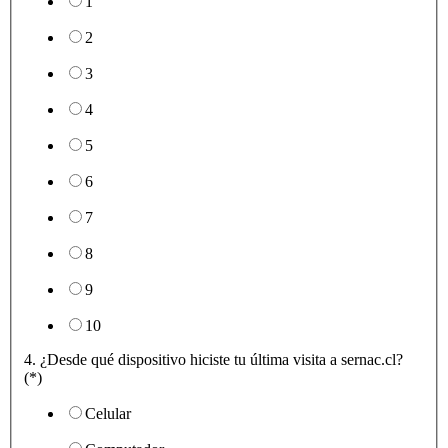
1
2
3
4
5
6
7
8
9
10
4. ¿Desde qué dispositivo hiciste tu última visita a sernac.cl?
(*)
Celular