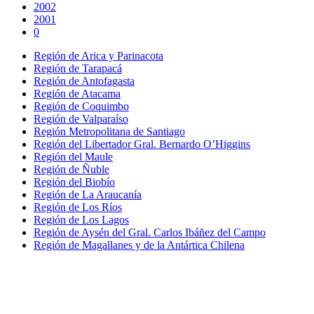
2002
2001
0
Región de Arica y Parinacota
Región de Tarapacá
Región de Antofagasta
Región de Atacama
Región de Coquimbo
Región de Valparaíso
Región Metropolitana de Santiago
Región del Libertador Gral. Bernardo O’Higgins
Región del Maule
Región de Ñuble
Región del Biobío
Región de La Araucanía
Región de Los Ríos
Región de Los Lagos
Región de Aysén del Gral. Carlos Ibáñez del Campo
Región de Magallanes y de la Antártica Chilena