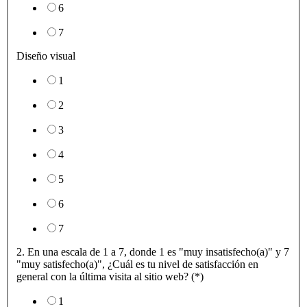
6
7
Diseño visual
1
2
3
4
5
6
7
2. En una escala de 1 a 7, donde 1 es "muy insatisfecho(a)" y 7
"muy satisfecho(a)", ¿Cuál es tu nivel de satisfacción en
general con la última visita al sitio web? (*)
1