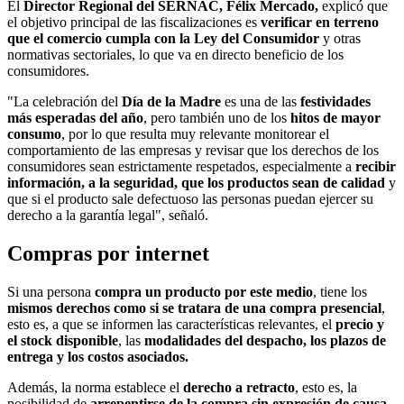
El
Director Regional del SERNAC, Félix Mercado,
explicó que
el objetivo principal de las fiscalizaciones es
verificar en terreno
que el comercio cumpla con la Ley del Consumidor
y otras
normativas sectoriales, lo que va en directo beneficio de los
consumidores.
"La celebración del
Día de la Madre
es una de las
festividades
más esperadas del año
, pero también uno de los
hitos de mayor
consumo
, por lo que resulta muy relevante monitorear el
comportamiento de las empresas y revisar que los derechos de los
consumidores sean estrictamente respetados, especialmente a
recibir
información, a la seguridad, que los productos sean de calidad
y
que si el producto sale defectuoso las personas puedan ejercer su
derecho a la garantía legal", señaló.
Compras por internet
Si una persona
compra un producto por este medio
, tiene los
mismos derechos como si se tratara de una compra presencial
,
esto es, a que se informen las características relevantes, el
precio y
el stock disponible
, las
modalidades del despacho, los plazos de
entrega y los costos asociados.
Además, la norma establece el
derecho a retracto
, esto es, la
posibilidad de
arrepentirse de la compra sin expresión de causa
,