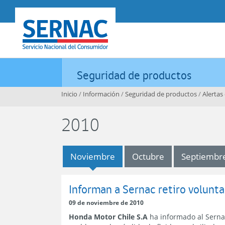
Contenido principal
SERNAC
Seguridad de productos
Inicio
/
Información
/
Seguridad de productos
/
Alertas
2010
Noviembre
Octubre
Septiembr
Noviembre
Informan a Sernac retiro volunt
09 de noviembre de 2010
Honda Motor Chile S.A
ha informado al Sernac