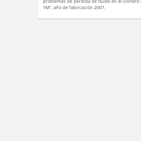
problemas de pérdida de fluido en el cilindro
YM”, año de fabricación 2007.
Octubre
Septiembre
Agosto
Julio
Junio
Mayo
Febrero
Enero