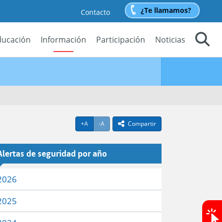
¿Te llamamos?
Contacto
ducación
Información
Participación
Noticias
Buscar
Agrandar texto
Achicar texto
+A
-A
Compartir
icono compartir
Alertas de seguridad por año
 menu
2026
2025