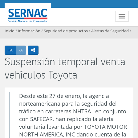
Contenido principal
SERNAC
Toggle 
Inicio
/
Información
/
Seguridad de productos
/
Alertas de Seguridad
/
Agrandar texto
Achicar texto
+A
-A
icono compartir
Suspensión temporal venta
vehículos Toyota
Desde este 27 de enero, la agencia
norteamericana para la seguridad del
tráfico en carreteras NHTSA , en conjunto
con SAFECAR, han replicado la alerta
voluntaria levantada por TOYOTA MOTOR
NORTH AMERICA, INC dando cuenta de la