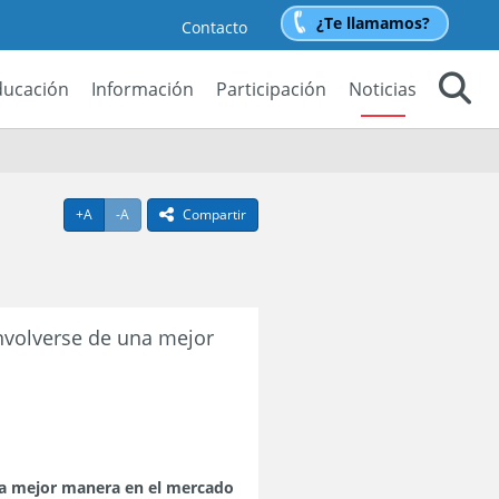
¿Te llamamos?
Contacto
ducación
Información
Participación
Noticias
Buscar
Agrandar texto
Achicar texto
+A
-A
Compartir
icono compartir
nvolverse de una mejor
na mejor manera en el mercado