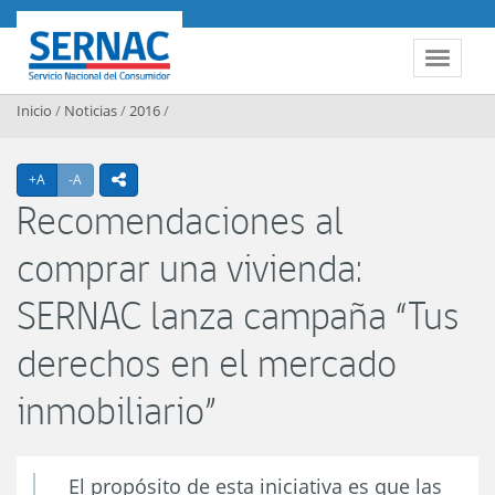
Contenido principal
SERNAC
Toggle 
Inicio
/
Noticias
/
2016
/
Agrandar texto
Achicar texto
+A
-A
icono compartir
Recomendaciones al
comprar una vivienda:
SERNAC lanza campaña “Tus
derechos en el mercado
inmobiliario”
El propósito de esta iniciativa es que las